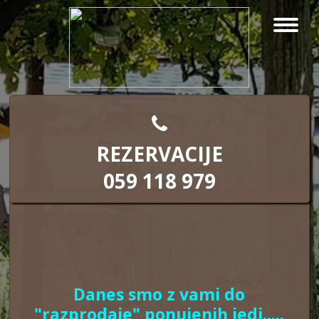
REZERVACIJE
059 118 979
Danes smo z vami do
"razprodaje" ponujenih jedi.....